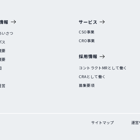
情報
サービス
CSO事業
あいさつ
CRO事業
パス
概要
採用情報
概要
コントラクトMRとして働く
図
CRAとして働く
募集要項
経営
サイトマップ
運営