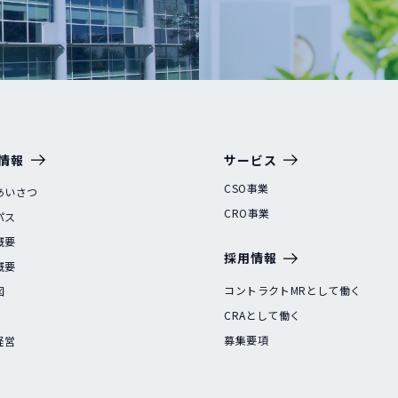
情報
サービス
CSO事業
あいさつ
CRO事業
パス
概要
採用情報
概要
コントラクトMRとして働く
図
CRAとして働く
募集要項
経営