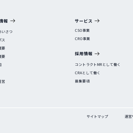
情報
サービス
CSO事業
あいさつ
CRO事業
パス
概要
採用情報
概要
コントラクトMRとして働く
図
CRAとして働く
募集要項
経営
サイトマップ
運営